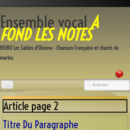
Ensemble vocal
A
FOND LES NOTES
85180 Les Sables d'Olonne - Chanson Française et chants de
marins
Accueil
Article page 2
Qui sommes-nous
Répertoire
Titre Du Paragraphe