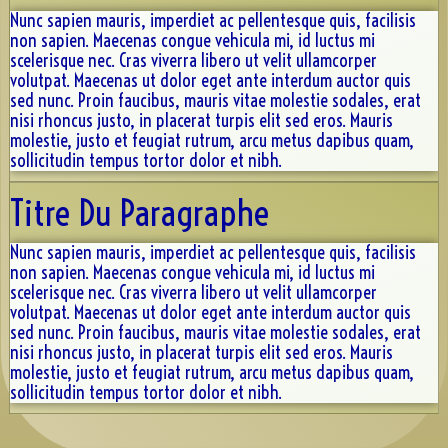
Discographie
Nunc sapien mauris, imperdiet ac pellentesque quis, facilisis
non sapien. Maecenas congue vehicula mi, id luctus mi
Espace AFN
scelerisque nec. Cras viverra libero ut velit ullamcorper
volutpat. Maecenas ut dolor eget ante interdum auctor quis
Répétons
▼
sed nunc. Proin faucibus, mauris vitae molestie sodales, erat
nisi rhoncus justo, in placerat turpis elit sed eros. Mauris
Trombinoscope
▼
molestie, justo et feugiat rutrum, arcu metus dapibus quam,
sollicitudin tempus tortor dolor et nibh.
Albums
▼
Titre Du Paragraphe
Souvenirs récents
Nunc sapien mauris, imperdiet ac pellentesque quis, facilisis
A.F.N. sur Youtube
non sapien. Maecenas congue vehicula mi, id luctus mi
scelerisque nec. Cras viverra libero ut velit ullamcorper
Reportage Mille sabord 2025
volutpat. Maecenas ut dolor eget ante interdum auctor quis
sed nunc. Proin faucibus, mauris vitae molestie sodales, erat
Contact
nisi rhoncus justo, in placerat turpis elit sed eros. Mauris
molestie, justo et feugiat rutrum, arcu metus dapibus quam,
sollicitudin tempus tortor dolor et nibh.