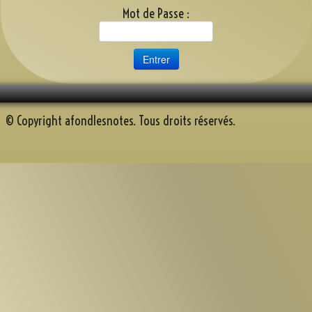
Discographie
Mot de Passe :
Espace AFN
Répétons
▼
Trombinoscope
▼
© Copyright afondlesnotes. Tous droits réservés.
Albums
▼
Souvenirs récents
A.F.N. sur Youtube
Reportage Mille sabord 2025
Contact