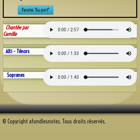
Discographie
Paroles "Au port"
Espace AFN
Répétons
▼
Chantée par
Camille
Trombinoscope
▼
Alti - Ténors
Albums
▼
Souvenirs récents
Sopranes
A.F.N. sur Youtube
Reportage Mille sabord 2025
Contact
© Copyright afondlesnotes. Tous droits réservés.