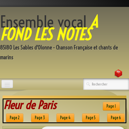
Ensemble vocal
A
FOND LES NOTES
85180 Les Sables d'Olonne - Chanson Française et chants de
marins
Accueil
Fleur de Paris
Qui sommes-nous
Page 1
Répertoire
Page 2
Page 3
Page 4
Page 5
Page 6