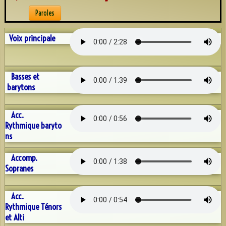
Discographie
Paroles
Espace AFN
Voix principale
Répétons
▼
Trombinoscope
▼
Basses et
barytons
Albums
▼
Acc.
Souvenirs récents
Rythmique baryto
ns
A.F.N. sur Youtube
Reportage Mille sabord 2025
Accomp.
Sopranes
Contact
Acc.
Rythmique Ténors
et Alti