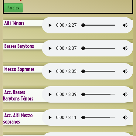
Discographie
Paroles
Espace AFN
Alti Ténors
Répétons
▼
Trombinoscope
▼
Basses Barytons
Albums
▼
Mezzo Sopranes
Souvenirs récents
A.F.N. sur Youtube
Acc. Basses
Reportage Mille sabord 2025
Barytons Ténors
Contact
Acc. Alti Mezzo
sopranes