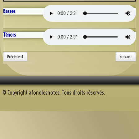
Discographie
Basses
Espace AFN
Répétons
▼
Ténors
Trombinoscope
▼
Albums
▼
Précédent
Suivant
Souvenirs récents
A.F.N. sur Youtube
© Copyright afondlesnotes. Tous droits réservés.
Reportage Mille sabord 2025
Contact