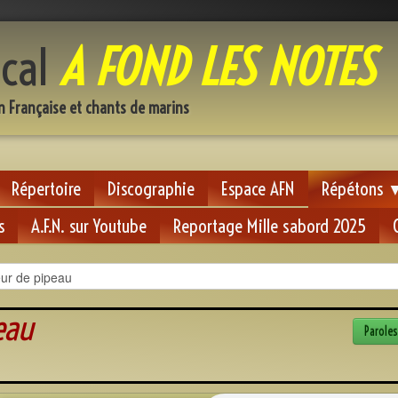
cal
A FOND LES NOTES
n Française et chants de marins
Répertoire
Discographie
Espace AFN
Répétons
s
A.F.N. sur Youtube
Reportage Mille sabord 2025
ur de pipeau
Paroles