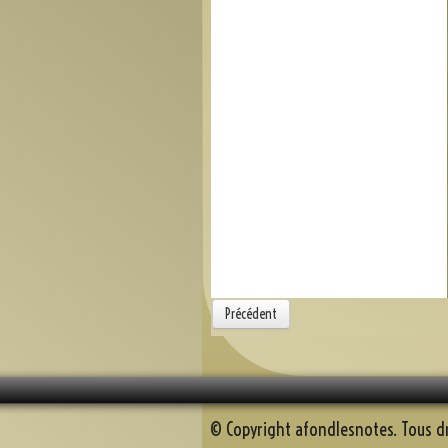
Précédent
© Copyright afondlesnotes. Tous dr