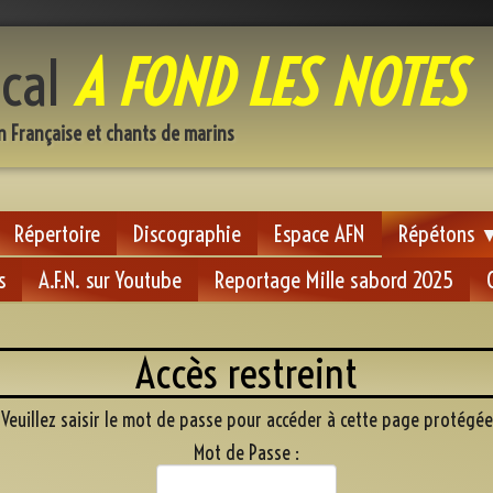
cal
A FOND LES NOTES
n Française et chants de marins
Répertoire
Discographie
Espace AFN
Répétons
s
A.F.N. sur Youtube
Reportage Mille sabord 2025
Accès restreint
Veuillez saisir le mot de passe pour accéder à cette page protégée
Mot de Passe :