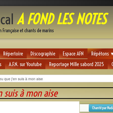
cal
A FOND LES NOTES
n Française et chants de marins
Répertoire
Discographie
Espace AFN
Répétons
s
A.F.N. sur Youtube
Reportage Mille sabord 2025
e j'en suis à mon ais
Chanté par Nad