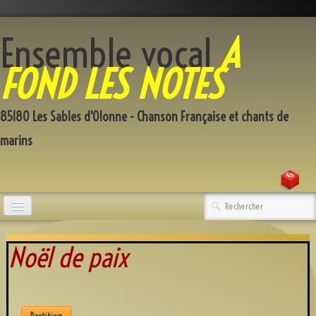
Ensemble vocal
A
FOND LES NOTES
85180 Les Sables d'Olonne - Chanson Française et chants de
marins
Accueil
Noël de paix
Qui sommes-nous
Répertoire