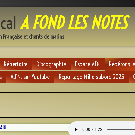
cal
A FOND LES NOTES
n Française et chants de marins
Répertoire
Discographie
Espace AFN
Répétons
s
A.F.N. sur Youtube
Reportage Mille sabord 2025
grandi
Alti