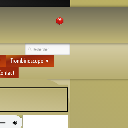
Trombinoscope
▼
▼
Contact
ras