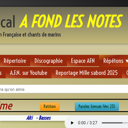
cal
A FOND LES NOTES
n Française et chants de marins
Répertoire
Discographie
Espace AFN
Répétons
s
A.F.N. sur Youtube
Reportage Mille sabord 2025
'on aime
Patition
Paroles (revues févr. 23)
Alti - Basses