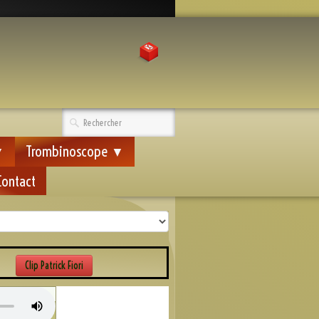
Trombinoscope
▼
▼
Contact
Clip Patrick Fiori