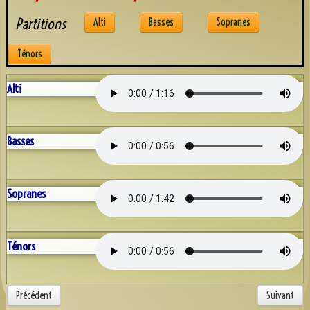
Discographie
Partitions
Alti
Basses
Sopranes
Espace AFN
Ténors
Répétons
▼
Alti
Trombinoscope
▼
Albums
▼
Basses
Souvenirs récents
A.F.N. sur Youtube
Sopranes
Reportage Mille sabord 2025
Contact
Ténors
Précédent
Suivant